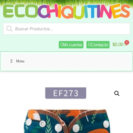
$
0.00
Mi cuenta
Contacto
Menu