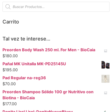
Carrito
Tal vez te interese…
Preorden Body Wash 250 ml. For Men - BioCaia
$
180.00
Pañal MK Unitalla MK-PD25145U
$
195.00
Pad Regular na-reg36
$
70.00
Preorden Shampoo Sólido 100 gr Nutritivo con
Biotina - BioCaia
$
177.00
Donita Lirol Lirol-DonitaNuevoBluey