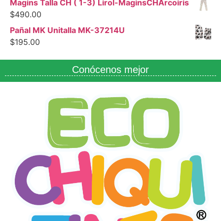
Magins Talla CH ( 1-3) Lirol-MaginsCHArcoiris
$
490.00
Pañal MK Unitalla MK-37214U
$
195.00
Conócenos mejor