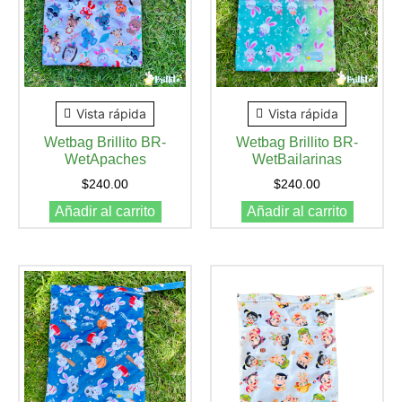
Vista rápida
Vista rápida
Wetbag Brillito BR-
Wetbag Brillito BR-
WetApaches
WetBailarinas
$
240.00
$
240.00
Añadir al carrito
Añadir al carrito