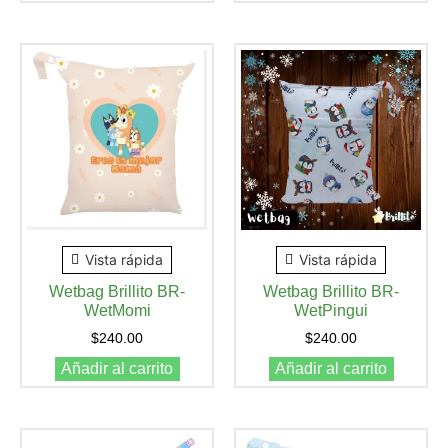
Vista rápida
Vista rápida
Wetbag Brillito BR-
Wetbag Brillito BR-
WetMomi
WetPingui
$
240.00
$
240.00
Añadir al carrito
Añadir al carrito