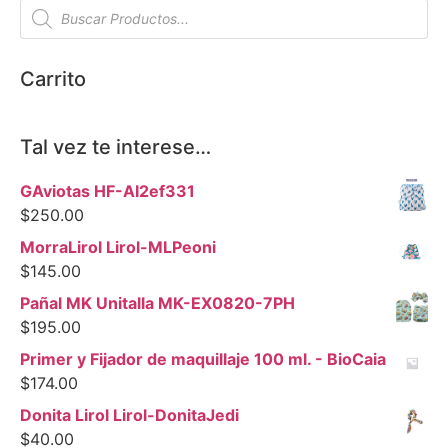
Carrito
Tal vez te interese…
GAviotas HF-AI2ef331
$
250.00
MorraLirol Lirol-MLPeoni
$
145.00
Pañal MK Unitalla MK-EX0820-7PH
$
195.00
Primer y Fijador de maquillaje 100 ml. - BioCaia
$
174.00
Donita Lirol Lirol-DonitaJedi
$
40.00