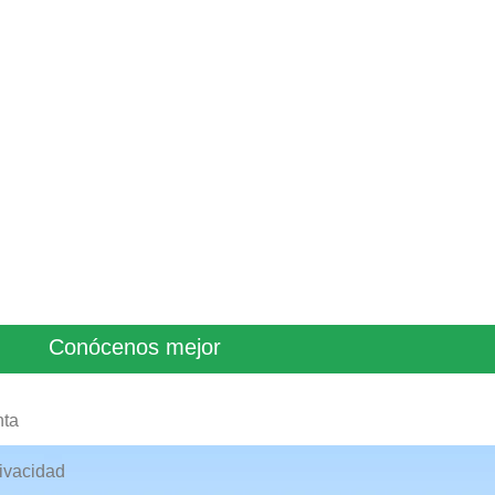
Conócenos mejor
nta
rivacidad