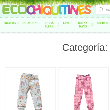
Alvababy
ECOPIPO
PRINS
Lirol
RAINY
Brillito
CARE
DAYS
Categoría: 