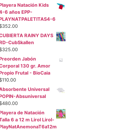
Playera Natación Kids
4-6 años EPP-
PLAYNATPALETITAS4-6
$
352.00
CUBIERTA RAINY DAYS
RD-CubSkallen
$
325.00
Preorden Jabón
Corporal 130 gr. Amor
Propio Frutal - BioCaia
$
110.00
Absorbente Universal
POPIN-Absuniversal
$
480.00
Playera de Natación
Talla 6 a 12 m Lirol Lirol-
PlayNatAnemonaT6a12m