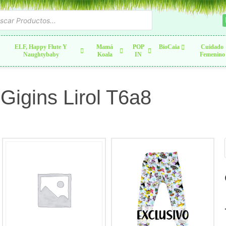
ELF, Happy Flute Y
Mamá
POP
BioCaia
Cuidado
Naughtybaby
Koala
IN
Femenino
Gigins Lirol T6a8