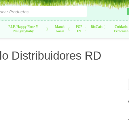
ELF, Happy Flute Y
Mamá
POP
BioCaia
Cuidado
Naughtybaby
Koala
IN
Femenino
lo Distribuidores RD