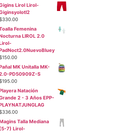
Gigins Lirol Lirol-
Giginsyolotl2
$
330.00
Toalla Femenina
Nocturna LIROL 2.0
Lirol-
PadNoct2.0NuevoBluey
$
150.00
Pañal MK Unitalla MK-
2.0-PD50909Z-S
$
195.00
Playera Natación
Grande 2 - 3 Años EPP-
PLAYNATJUNGLAG
$
336.00
Magins Talla Mediana
(5-7) Lirol-