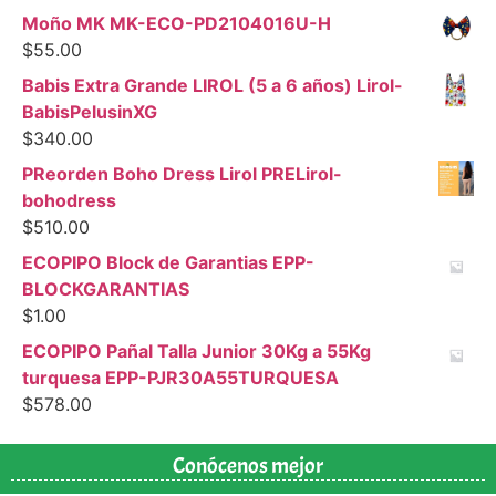
Moño MK MK-ECO-PD2104016U-H
$
55.00
Babis Extra Grande LIROL (5 a 6 años) Lirol-
BabisPelusinXG
$
340.00
PReorden Boho Dress Lirol PRELirol-
bohodress
$
510.00
ECOPIPO Block de Garantias EPP-
BLOCKGARANTIAS
$
1.00
ECOPIPO Pañal Talla Junior 30Kg a 55Kg
turquesa EPP-PJR30A55TURQUESA
$
578.00
Conócenos mejor