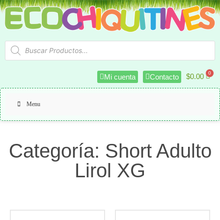
$
0.00
Mi cuenta
Contacto
Menu
Categoría: Short Adulto
Lirol XG