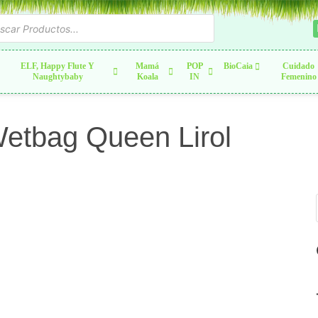
ELF, Happy Flute Y
Mamá
POP
BioCaia
Cuidado
Naughtybaby
Koala
IN
Femenino
Wetbag Queen Lirol