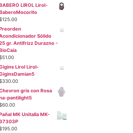
BABERO LIROL Lirol-
BaberoMocorito
$
125.00
Preorden
Acondicionador Sólido
25 gr. Antifrizz Durazno -
BioCaia
$
51.00
Gigins Lirol Lirol-
GiginsDamian5
$
330.00
Chevron gris con Rosa
na-pantilight5
$
60.00
Pañal MK Unitalla MK-
37303P
$
195.00