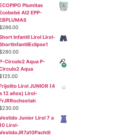
ECOPIPO Plumitas
Ecobebé AI2 EPP-
EBPLUMAS
$
286.00
Short Infantil Lirol Lirol-
ShortInfantilEclipse1
$
280.00
P-Circulo2 Aqua P-
Circulo2 Aqua
$
125.00
Frijolito Lirol JUNIOR (4
a 12 años) Lirol-
FrJRRocheetah
$
230.00
Vestido Junior Lirol 7 a
10 Lirol-
VestidoJR7a10Pachtli