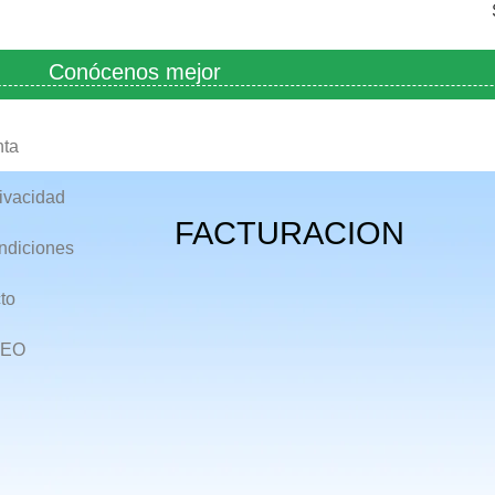
Conócenos mejor
nta
rivacidad
FACTURACION
ndiciones
to
EO