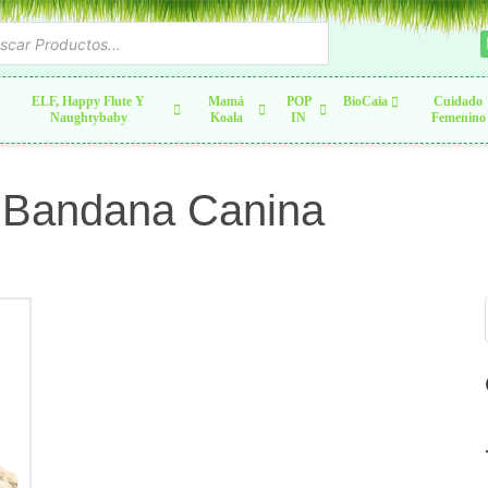
ELF, Happy Flute Y
Mamá
POP
BioCaia
Cuidado
Naughtybaby
Koala
IN
Femenino
: Bandana Canina