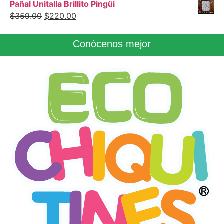
Pañal Unitalla Brillito Pingüi
$
359.00
$
220.00
Conócenos mejor