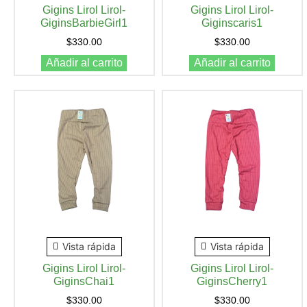
Gigins Lirol Lirol-
Gigins Lirol Lirol-
GiginsBarbieGirl1
Giginscaris1
$
330.00
$
330.00
Añadir al carrito
Añadir al carrito
Vista rápida
Vista rápida
Gigins Lirol Lirol-
Gigins Lirol Lirol-
GiginsChai1
GiginsCherry1
$
330.00
$
330.00