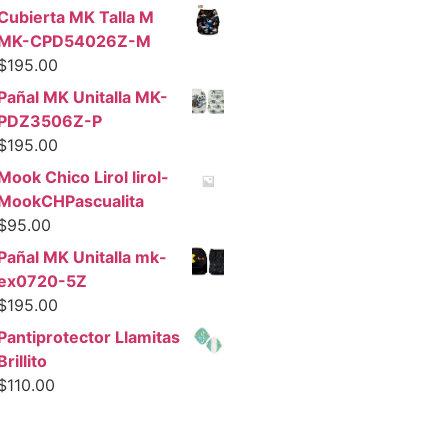
Cubierta MK Talla M
MK-CPD54026Z-M
$
195.00
Pañal MK Unitalla MK-
PDZ3506Z-P
$
195.00
Mook Chico Lirol lirol-
MookCHPascualita
$
95.00
Pañal MK Unitalla mk-
ex0720-5Z
$
195.00
Pantiprotector Llamitas
Brillito
$
110.00