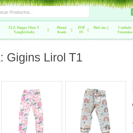
ELF, Happy Flute Y
Mamá
POP
BioCaia
Cuidado
Naughtybaby
Koala
IN
Femenino
 Gigins Lirol T1