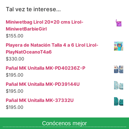
Tal vez te interese…
Miniwetbag Lirol 20x20 cms Lirol-
MiniwetBarbieGirl
$
155.00
Playera de Natación Talla 4 a 6 Lirol Lirol-
PlayNatOceanoT4a6
$
330.00
Pañal MK Unitalla MK-PD40236Z-P
$
195.00
Pañal MK Unitalla MK-PD39144U
$
195.00
Pañal MK Unitalla MK-37332U
$
195.00
Conócenos mejor