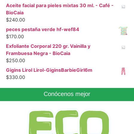
Aceite facial para pieles mixtas 30 ml. - Café -
BioCaia
$
240.00
peces pestaña verde hf-wef84
$
170.00
Exfoliante Corporal 220 gr. Vainilla y
Frambuesa Negra - BioCaia
$
250.00
Gigins Lirol Lirol-GiginsBarbieGirl6m
$
330.00
Conócenos mejor