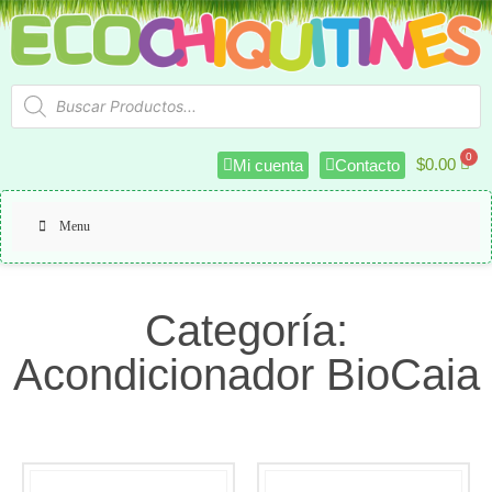
$
0.00
Mi cuenta
Contacto
Menu
Categoría:
Acondicionador BioCaia