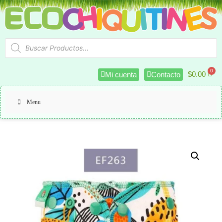
$
0.00
Mi cuenta
Contacto
Menu