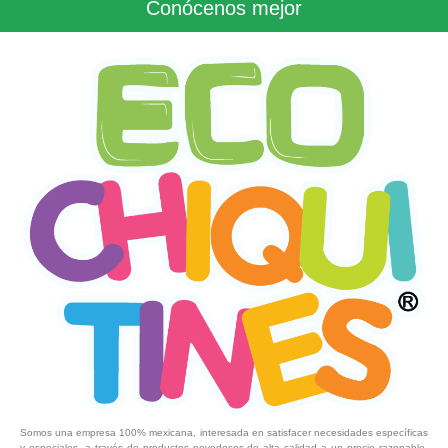
Conócenos mejor
Somos una empresa 100% mexicana, interesada en satisfacer necesidades específicas
y especiales, a través de productos novedosos de alta calidad a un precio razonable,