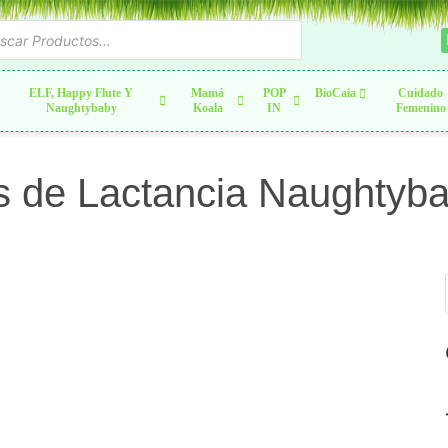
ELF, Happy Flute Y
Mamá
POP
BioCaia
Cuidado
Naughtybaby
Koala
IN
Femenino
es de Lactancia Naughtyb