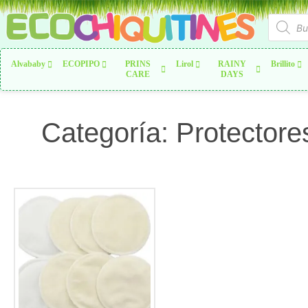
Alvababy
ECOPIPO
PRINS
Lirol
RAINY
Brillito
CARE
DAYS
Categoría: Protector