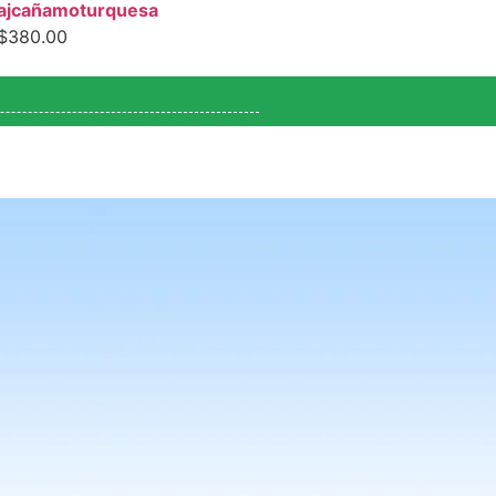
ajcañamoturquesa
$
380.00