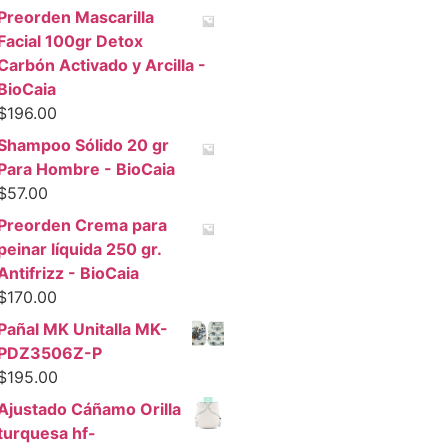
Preorden Mascarilla
Facial 100gr Detox
Carbón Activado y Arcilla -
BioCaia
$
196.00
Shampoo Sólido 20 gr
Para Hombre - BioCaia
$
57.00
Preorden Crema para
peinar líquida 250 gr.
Antifrizz - BioCaia
$
170.00
Pañal MK Unitalla MK-
PDZ3506Z-P
$
195.00
Ajustado Cáñamo Orilla
turquesa hf-