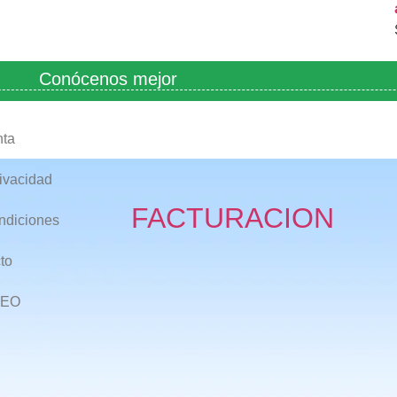
Conócenos mejor
nta
rivacidad
FACTURACION
ndiciones
to
EO