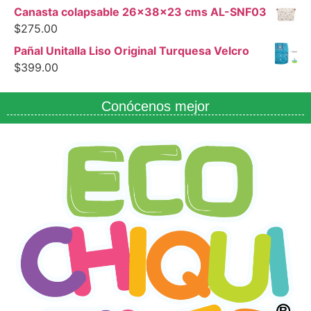
Canasta colapsable 26x38x23 cms AL-SNF03
$
275.00
Pañal Unitalla Liso Original Turquesa Velcro
$
399.00
Conócenos mejor