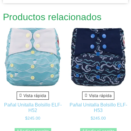
Productos relacionados
Vista rápida
Vista rápida
Pañal Unitalla Bolsillo ELF-
Pañal Unitalla Bolsillo ELF-
H52
H53
$
245.00
$
245.00