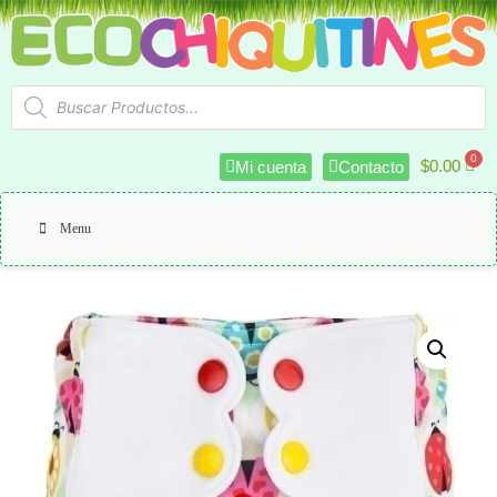
$
0.00
Mi cuenta
Contacto
Menu