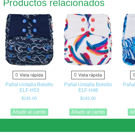
Productos relacionados
Vista rápida
Vista rápida
Pañal Unitalla Bolsillo
Pañal Unitalla Bolsillo
Pañal
ELF-H53
ELF-H48
$
245.00
$
245.00
Añadir al carrito
Añadir al carrito
Añ