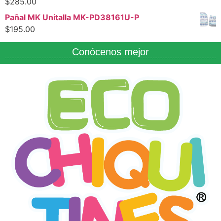
$
285.00
Pañal MK Unitalla MK-PD38161U-P
$
195.00
Conócenos mejor