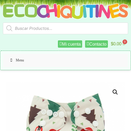
$
0.00
Mi cuenta
Contacto
Menu