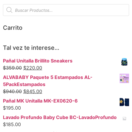
Carrito
Tal vez te interese…
Pañal Unitalla Brillito Sneakers
$
359.00
$
220.00
ALVABABY Paquete 5 Estampados AL-
5PackEstampados
$
940.00
$
845.00
Pañal MK Unitalla MK-EX0620-6
$
195.00
Lavado Profundo Baby Cube BC-LavadoProfundo
$
185.00