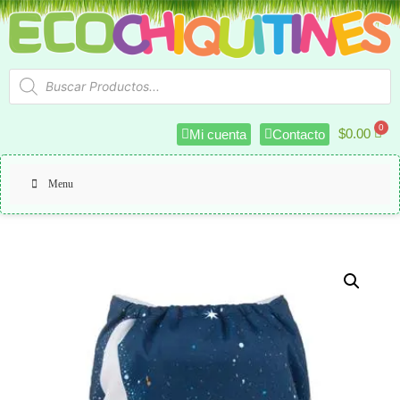
$
0.00
Mi cuenta
Contacto
Menu