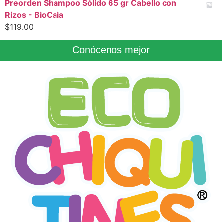
Preorden Shampoo Sólido 65 gr Cabello con
Rizos - BioCaia
$
119.00
Conócenos mejor