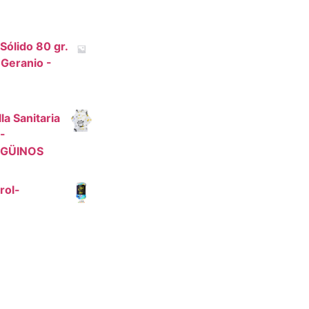
ólido 80 gr.
 Geranio -
a Sanitaria
-
GÜINOS
irol-