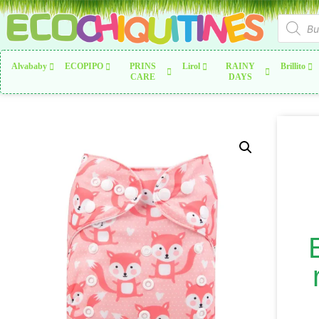
Alvababy
ECOPIPO
PRINS
Lirol
RAINY
Brillito
CARE
DAYS