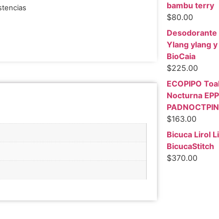
bambu terry
stencias
$
80.00
Desodorante S
Ylang ylang y
BioCaia
$
225.00
ECOPIPO Toall
Nocturna EPP
PADNOCTPIN
$
163.00
Bicuca Lirol L
BicucaStitch
$
370.00