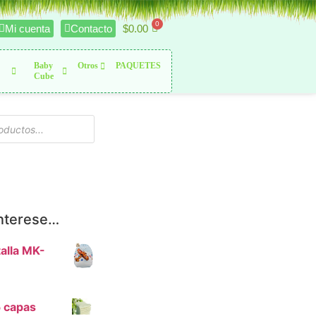
$
0.00
Mi cuenta
Contacto
Baby
Otros
PAQUETES
Cube
interese…
alla MK-
 capas