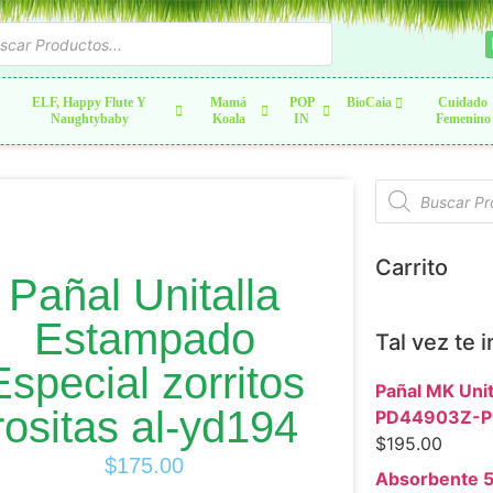
ELF, Happy Flute Y
Mamá
POP
BioCaia
Cuidado
Naughtybaby
Koala
IN
Femenino
Carrito
Pañal Unitalla
Estampado
Tal vez te 
Especial zorritos
Pañal MK Unit
rositas al-yd194
PD44903Z-P
$
195.00
$
175.00
Absorbente 5