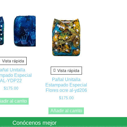
Vista rápida
añal Unitalla
Vista rápida
mpado Especial
Pañal Unitalla
AL-YDP22
Estampado Especial
$
175.00
Flores ocre al-yd206
$
175.00
adir al carrito
Añadir al carrito
Conócenos mejor