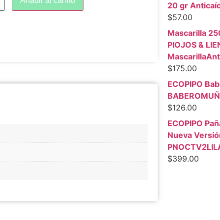
Añadir al carrito
20 gr Anticaí
$
57.00
Mascarilla 25
PIOJOS & LI
MascarillaAnt
$
175.00
ECOPIPO Babe
BABEROMUÑ
$
126.00
ECOPIPO Paña
Nueva Versió
PNOCTV2LIL
$
399.00