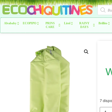
Alvababy
ECOPIPO
PRINS
Lirol
RAINY
Brillito
CARE
DAYS
W
7 disp