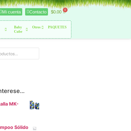
$
0.00
Mi cuenta
Contacto
Baby
Otros
PAQUETES
Cube
interese…
alla MK-
mpoo Sólido