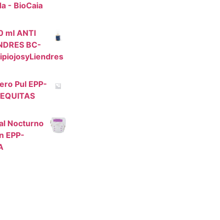
da - BioCaia
0 ml ANTI
ENDRES BC-
ipiojosyLiendres
ro Pul EPP-
EQUITAS
l Nocturno
n EPP-
A