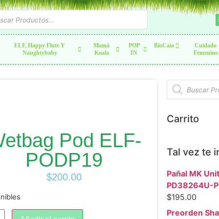
ELF, Happy Flute Y
Mamá
POP
BioCaia
Cuidado
Naughtybaby
Koala
IN
Femenino
Carrito
etbag Pod ELF-
Tal vez te 
PODP19
Pañal MK Unit
$
200.00
PD38264U-P
$
195.00
onibles
Preorden Sha