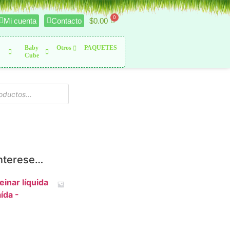
$
0.00
Mi cuenta
Contacto
Baby
Otros
PAQUETES
Cube
interese…
inar líquida
ída -