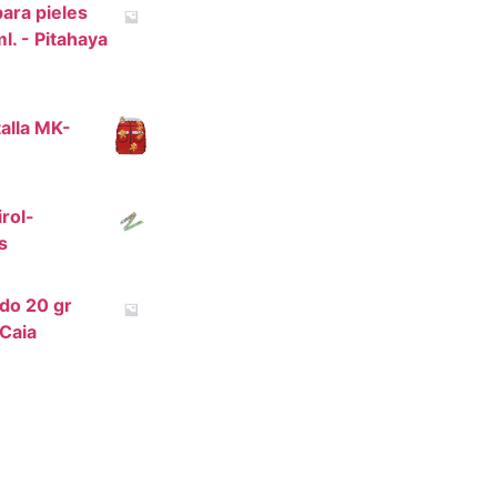
para pieles
. - Pitahaya
alla MK-
irol-
s
do 20 gr
oCaia