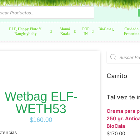
ELF, Happy Flute Y
Mamá
POP
BioCaia
Cuidado
Naughtybaby
Koala
IN
Femenino
Carrito
Wetbag ELF-
Tal vez te 
WETH53
Crema para pe
250 gr. Antica
$
160.00
BioCaia
stencias
$
170.00