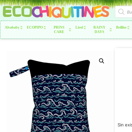
Alvababy
ECOPIPO
PRINS
Lirol
RAINY
Brillito
CARE
DAYS
Sin exi