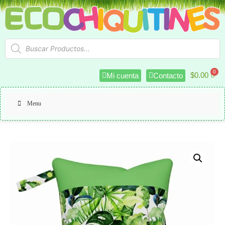
$
0.00
Mi cuenta
Contacto
Menu