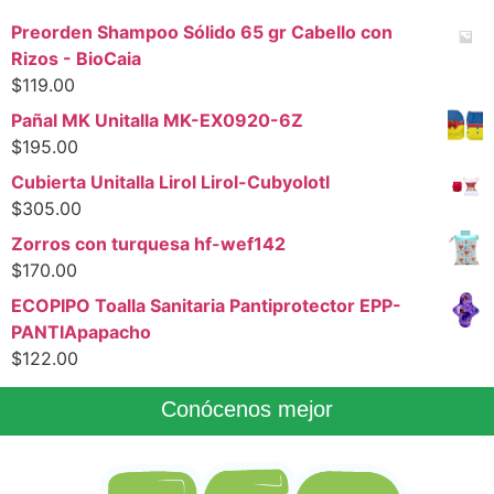
Preorden Shampoo Sólido 65 gr Cabello con
Rizos - BioCaia
$
119.00
Pañal MK Unitalla MK-EX0920-6Z
$
195.00
Cubierta Unitalla Lirol Lirol-Cubyolotl
$
305.00
Zorros con turquesa hf-wef142
$
170.00
ECOPIPO Toalla Sanitaria Pantiprotector EPP-
PANTIApapacho
$
122.00
Conócenos mejor