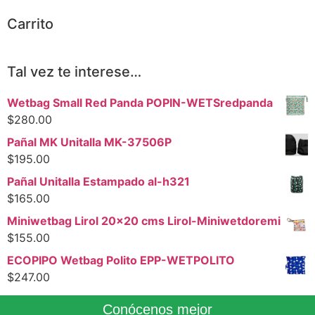
Carrito
Tal vez te interese…
Wetbag Small Red Panda POPIN-WETSredpanda
$
280.00
Pañal MK Unitalla MK-37506P
$
195.00
Pañal Unitalla Estampado al-h321
$
165.00
Miniwetbag Lirol 20x20 cms Lirol-Miniwetdoremi
$
155.00
ECOPIPO Wetbag Polito EPP-WETPOLITO
$
247.00
Conócenos mejor