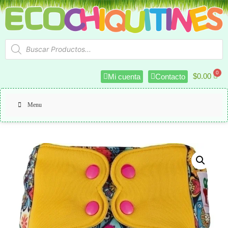
$
0.00
Mi cuenta
Contacto
Menu