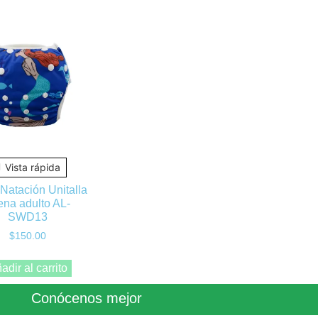
Vista rápida
Natación Unitalla
rena adulto AL-
SWD13
$
150.00
adir al carrito
Conócenos mejor