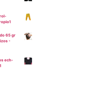
rol-
ropio1
do 65 gr
izos -
os ech-
1