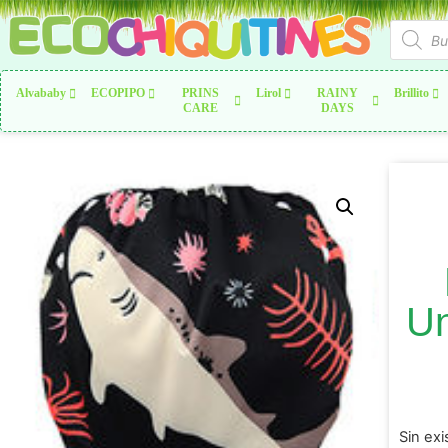
Alvababy
ECOPIPO
PRINS
Lirol
RAINY
Brillito
CARE
DAYS
Un
Sin exi