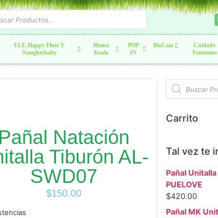
ELF, Happy Flute Y
Mamá
POP
BioCaia
Cuidado
Naughtybaby
Koala
IN
Femenino
Carrito
Pañal Natación
Tal vez te 
italla Tiburón AL-
SWD07
Pañal Unitalla
PUELOVE
$
150.00
$
420.00
Pañal MK Unit
stencias