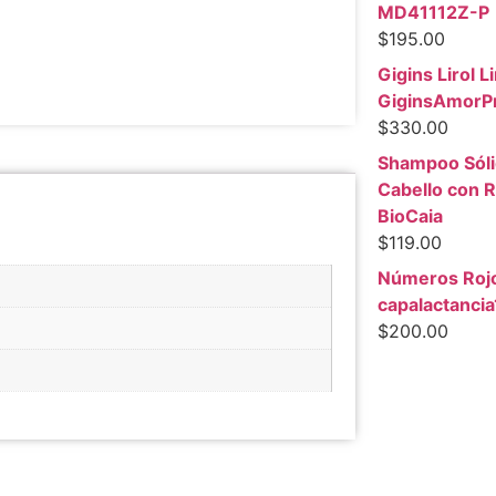
MD41112Z-P
$
195.00
Gigins Lirol Li
GiginsAmorP
$
330.00
Shampoo Sóli
Cabello con R
BioCaia
$
119.00
Números Roj
capalactancia
$
200.00