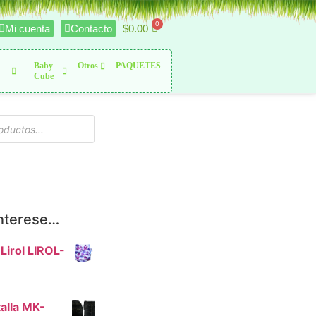
$
0.00
Mi cuenta
Contacto
Baby
Otros
PAQUETES
Cube
interese…
 Lirol LIROL-
alla MK-