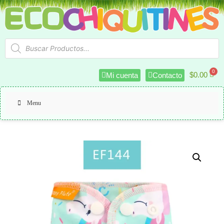
$
0.00
Mi cuenta
Contacto
Menu