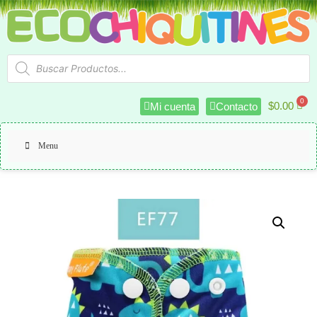
$
0.00
Mi cuenta
Contacto
Menu