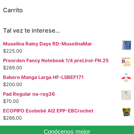
Carrito
Tal vez te interese…
Muselina Rainy Days RD-MuselinaMar
$
225.00
Preorden Fancy Notebook 1/4 preLirol-FN.25
$
289.00
Babero Manga Larga HF-LSBEF171
$
200.00
Pad Regular na-reg36
$
70.00
ECOPIPO Ecobebé AI2 EPP-EBCrochet
$
286.00
Conócenos mejor