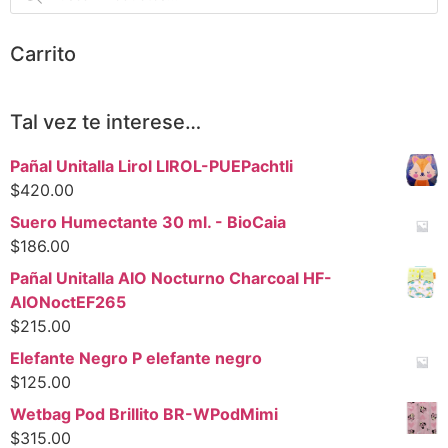
Carrito
Tal vez te interese…
Pañal Unitalla Lirol LIROL-PUEPachtli
$
420.00
Suero Humectante 30 ml. - BioCaia
$
186.00
Pañal Unitalla AIO Nocturno Charcoal HF-
AIONoctEF265
$
215.00
Elefante Negro P elefante negro
$
125.00
Wetbag Pod Brillito BR-WPodMimi
$
315.00