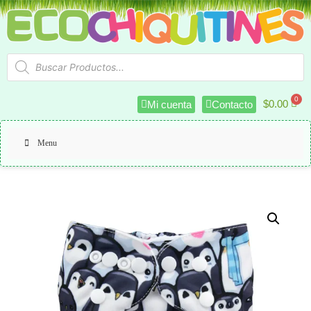
$
0.00
Mi cuenta
Contacto
Menu