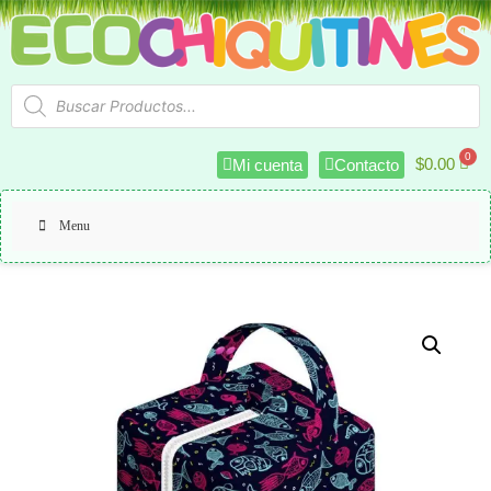
$
0.00
Mi cuenta
Contacto
Menu