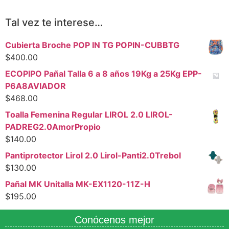
Tal vez te interese…
Cubierta Broche POP IN TG POPIN-CUBBTG
$
400.00
ECOPIPO Pañal Talla 6 a 8 años 19Kg a 25Kg EPP-
P6A8AVIADOR
$
468.00
Toalla Femenina Regular LIROL 2.0 LIROL-
PADREG2.0AmorPropio
$
140.00
Pantiprotector Lirol 2.0 Lirol-Panti2.0Trebol
$
130.00
Pañal MK Unitalla MK-EX1120-11Z-H
$
195.00
Conócenos mejor