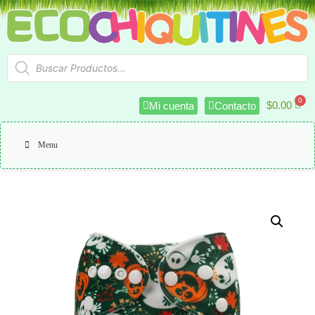
$
0.00
Mi cuenta
Contacto
Menu