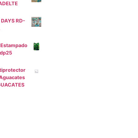
ADELTE
 DAYS RD-
A
a Estampado
ydp25
iprotector
 Aguacates
GUACATES