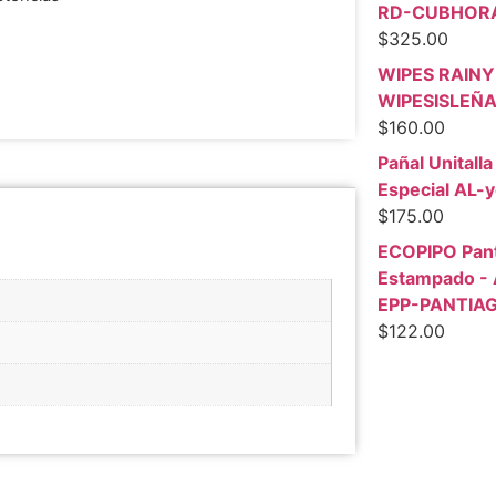
RD-CUBHOR
$
325.00
WIPES RAINY
WIPESISLEÑ
$
160.00
Pañal Unitall
Especial AL-
$
175.00
ECOPIPO Pant
Estampado -
EPP-PANTIA
$
122.00