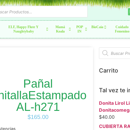
ELF, Happy Flute Y
Mamá
POP
BioCaia
Cuidado
Naughtybaby
Koala
IN
Femenino
Carrito
Pañal
Tal vez te 
nitallaEstampado
Donita Lirol Li
AL-h271
Donitacomega
$
165.00
$
40.00
CUBIERTA R
stencias