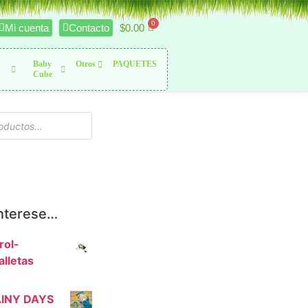
$
0.00
Mi cuenta
Contacto
Baby
Otros
PAQUETES
Cube
interese…
rol-
lletas
AINY DAYS