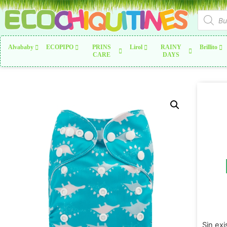
Alvababy
ECOPIPO
PRINS
Lirol
RAINY
Brillito
CARE
DAYS
Sin exi