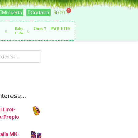
$
0.00
Mi cuenta
Contacto
Baby
Otros
PAQUETES
Cube
interese…
 Lirol-
rPropio
alla MK-