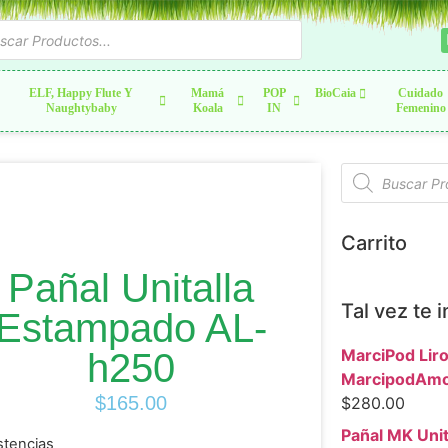
ELF, Happy Flute Y
Mamá
POP
BioCaia
Cuidado
Naughtybaby
Koala
IN
Femenino
Carrito
Pañal Unitalla
Tal vez te 
Estampado AL-
MarciPod Lirol
h250
MarcipodAmo
$
165.00
$
280.00
Pañal MK Unit
stencias