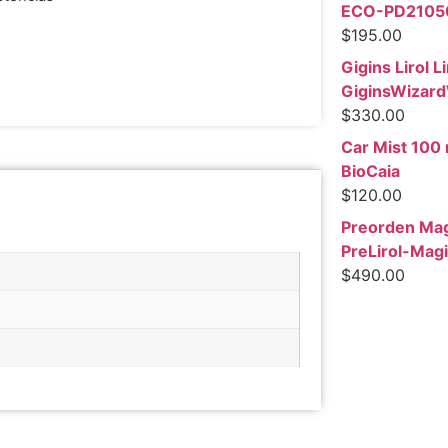
ECO-PD2105
$
195.00
Gigins Lirol Li
GiginsWizar
$
330.00
Car Mist 100 
BioCaia
$
120.00
Preorden Mag
PreLirol-Mag
$
490.00