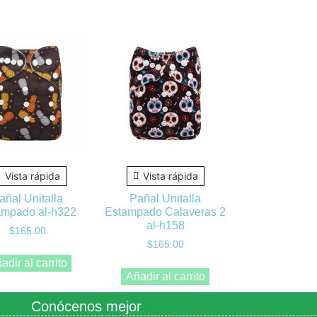
Vista rápida
Vista rápida
añal Unitalla
Pañal Unitalla
ampado al-h322
Estampado Calaveras 2
al-h158
$
165.00
$
165.00
adir al carrito
Añadir al carrito
Conócenos mejor