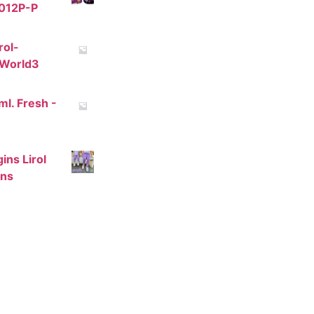
012P-P
rol-
dWorld3
ml. Fresh -
ins Lirol
ins