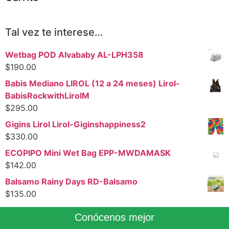
Tal vez te interese…
Wetbag POD Alvababy AL-LPH358
$
190.00
Babis Mediano LIROL (12 a 24 meses) Lirol-
BabisRockwithLirolM
$
295.00
Gigins Lirol Lirol-Giginshappiness2
$
330.00
ECOPIPO Mini Wet Bag EPP-MWDAMASK
$
142.00
Balsamo Rainy Days RD-Balsamo
$
135.00
Conócenos mejor