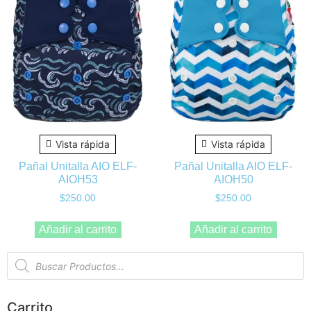
Vista rápida
Vista rápida
Pañal Unitalla AIO ELF-
Pañal Unitalla AIO ELF-
AIOH53
AIOH50
$
250.00
$
250.00
Añadir al carrito
Añadir al carrito
Carrito