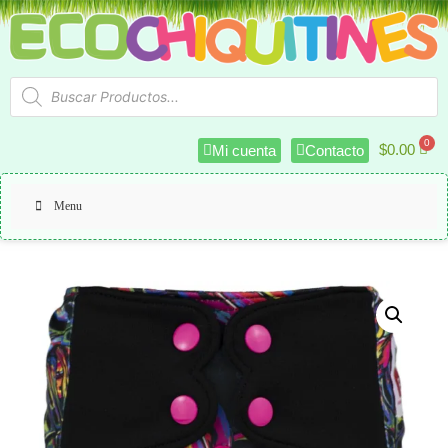
$
0.00
Mi cuenta
Contacto
Menu