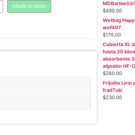
MDBarbieGir
Añadir al carrito
$
490.00
Wetbag Happy
wef407
$
170.00
Cubierta XL 
hasta 20 kilo
absorbente 3
algodón HF-
$
260.00
Frijolito Lirol
fradTuki
$
230.00