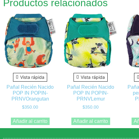
Productos relacionados
Vista rápida
Vista rápida
Pañal Recién Nacido
Pañal Recién Nacido
Paña
POP IN POPIN-
POP IN POPIN-
pe
PRNVOrangutan
PRNVLemur
P
$
350.00
$
350.00
Añadir al carrito
Añadir al carrito
Añ