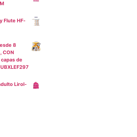
lM
 Flute HF-
desde 8
s, CON
 capas de
CUBXLEF297
 adulto Lirol-