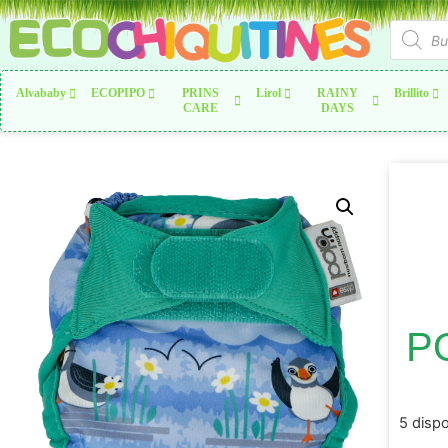
Alvababy
ECOPIPO
PRINS
Lirol
RAINY
Brillito
CARE
DAYS
P
5 disp