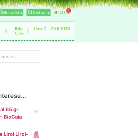
$
0.00
Mi cuenta
Contacto
Baby
Otros
PAQUETES
Cube
interese…
l 65 gr.
- BioCaia
Lirol Lirol-