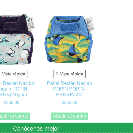
Vista rápida
Vista rápida
l Recién Nacido
Pañal Recién Nacido
nguin POPIN-
POPIN POPIN-
RNVpenguin
PRNVParrot
$
350.00
$
350.00
adir al carrito
Añadir al carrito
Conócenos mejor