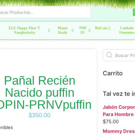
ELF, Happy Flute Y
Mamá
POP
BioCaia
Cuidado
Naughtybaby
Koala
IN
Femenino
Carrito
Pañal Recién
Nacido puffin
Tal vez te 
OPIN-PRNVpuffin
Jabón Corpora
Para Hombre 
$
350.00
$
75.00
onibles
Mommy Dress 