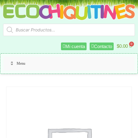
$
0.00
Mi cuenta
Contacto
Menu