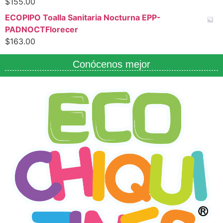
$
155.00
ECOPIPO Toalla Sanitaria Nocturna EPP-
PADNOCTFlorecer
$
163.00
Conócenos mejor