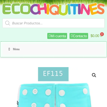
$
0.00
Mi cuenta
Contacto
Menu