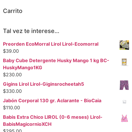
Carrito
Tal vez te interese…
Preorden EcoMorral Lirol Lirol-Ecomorral
$
39.00
Baby Cube Detergente Husky Mango 1 kg BC-
HuskyMango1KG
$
230.00
Gigins Lirol Lirol-Giginsrocheetah5
$
330.00
Jabón Corporal 130 gr. Aclarante - BioCaia
$
110.00
Babis Extra Chico LIROL (0-6 meses) Lirol-
BabisMagicornioXCH
$
295.00