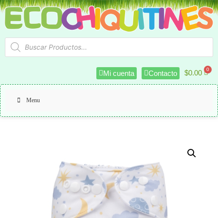
$
0.00
Mi cuenta
Contacto
Menu