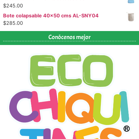
$
245.00
Bote colapsable 40x50 cms AL-SNY04
$
285.00
Conócenos mejor