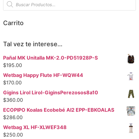
Carrito
Tal vez te interese…
Pañal MK Unitalla MK-2.0-PD51928P-S
$
195.00
Wetbag Happy Flute HF-WQW44
$
170.00
Gigins Lirol Lirol-GiginsPerezosos8a10
$
360.00
ECOPIPO Koalas Ecobebé AI2 EPP-EBKOALAS
$
286.00
Wetbag XL HF-XLWEF348
$
250.00