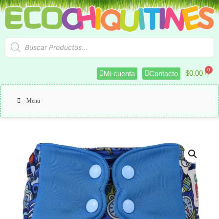
$
0.00
Mi cuenta
Contacto
Menu