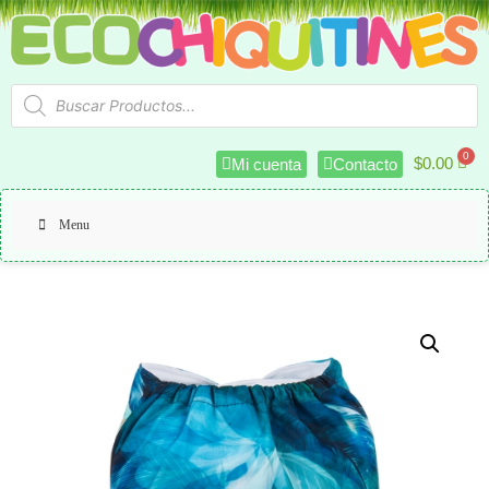
$
0.00
Mi cuenta
Contacto
Menu