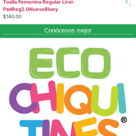
Toalla Femenina Regular Lirol-
PadReg2.0NuevoBluey
$
140.00
Conócenos mejor