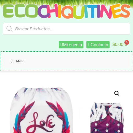
$
0.00
Mi cuenta
Contacto
Menu