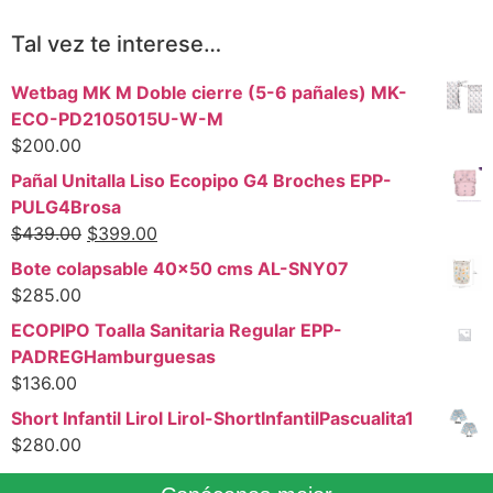
Tal vez te interese…
Wetbag MK M Doble cierre (5-6 pañales) MK-
ECO-PD2105015U-W-M
$
200.00
Pañal Unitalla Liso Ecopipo G4 Broches EPP-
PULG4Brosa
$
439.00
$
399.00
Bote colapsable 40x50 cms AL-SNY07
$
285.00
ECOPIPO Toalla Sanitaria Regular EPP-
PADREGHamburguesas
$
136.00
Short Infantil Lirol Lirol-ShortInfantilPascualita1
$
280.00