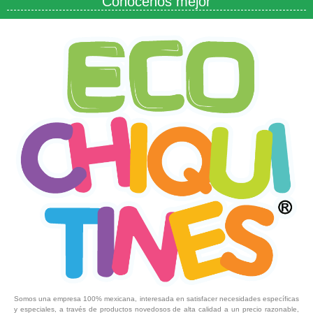
Conócenos mejor
Somos una empresa 100% mexicana, interesada en satisfacer necesidades específicas
y especiales, a través de productos novedosos de alta calidad a un precio razonable,