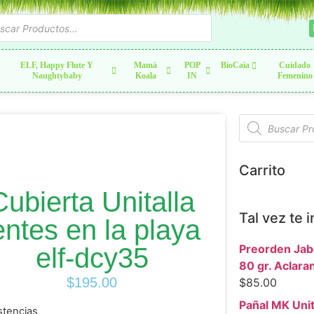
ELF, Happy Flute Y
Mamá
POP
BioCaia
Cuidado
Naughtybaby
Koala
IN
Femenino
Carrito
Cubierta Unitalla
Tal vez te 
entes en la playa
Preorden Jab
elf-dcy35
80 gr. Aclara
$
195.00
$
85.00
Pañal MK Unit
stencias