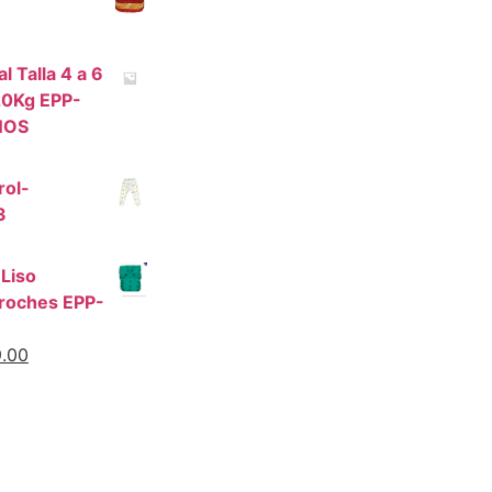
 Talla 4 a 6
20Kg EPP-
NOS
rol-
3
 Liso
roches EPP-
.00