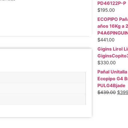
PD46122P-P
$
195.00
ECOPIPO Pañal
años 16Kg a 
P4A6PINGUI
$
441.00
Gigins Lirol Li
GiginsCopito
$
330.00
Pañal Unitalla
Ecopipo G4 B
PULG4Bjade
$
439.00
$
399