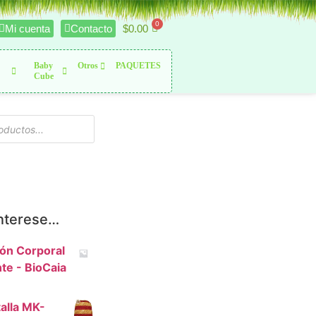
$
0.00
Mi cuenta
Contacto
Baby
Otros
PAQUETES
Cube
interese…
ón Corporal
nte - BioCaia
alla MK-