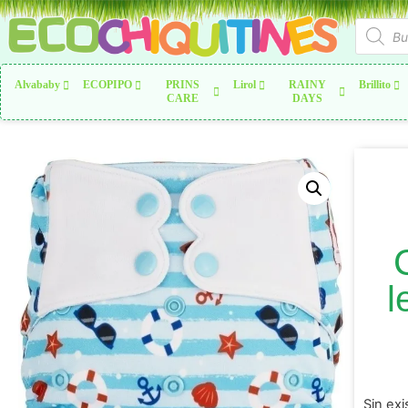
Alvababy
ECOPIPO
PRINS
Lirol
RAINY
Brillito
CARE
DAYS
l
Sin exi