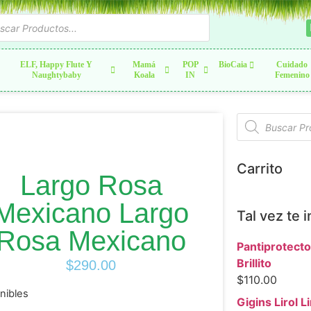
ELF, Happy Flute Y
Mamá
POP
BioCaia
Cuidado
Naughtybaby
Koala
IN
Femenino
Carrito
Largo Rosa
Mexicano Largo
Tal vez te 
Rosa Mexicano
Pantiprotecto
Brillito
$
290.00
$
110.00
nibles
Gigins Lirol Li