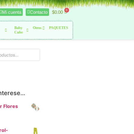
$
0.00
Mi cuenta
Contacto
Baby
Otros
PAQUETES
Cube
interese…
r Flores
rol-