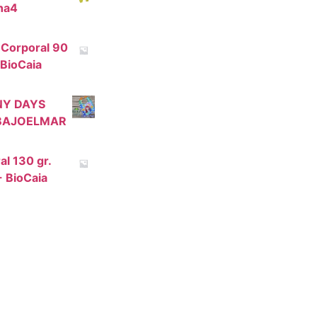
na4
 Corporal 90
- BioCaia
NY DAYS
BAJOELMAR
l 130 gr.
- BioCaia