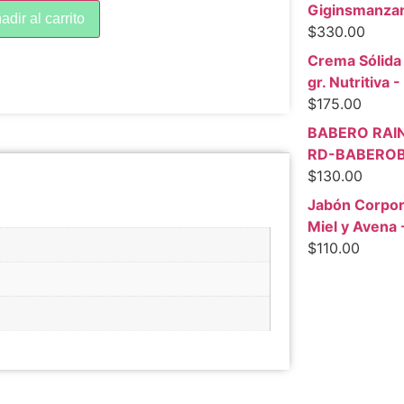
Giginsmanza
adir al carrito
$
330.00
Crema Sólida
gr. Nutritiva 
$
175.00
BABERO RAI
RD-BABERO
$
130.00
Jabón Corpora
Miel y Avena 
$
110.00