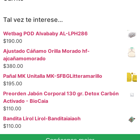
Tal vez te interese…
Wetbag POD Alvababy AL-LPH286
$
190.00
Ajustado Cáñamo Orilla Morado hf-
ajcañamomorado
$
380.00
Pañal MK Unitalla MK-SFBGLitteramarillo
$
195.00
Preorden Jabón Corporal 130 gr. Detox Carbón
Activado - BioCaia
$
110.00
Bandita Lirol Lirol-Banditaiaiaoh
$
110.00