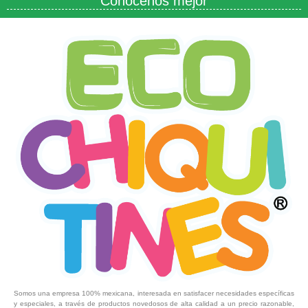
Conócenos mejor
Somos una empresa 100% mexicana, interesada en satisfacer necesidades específicas
y especiales, a través de productos novedosos de alta calidad a un precio razonable,