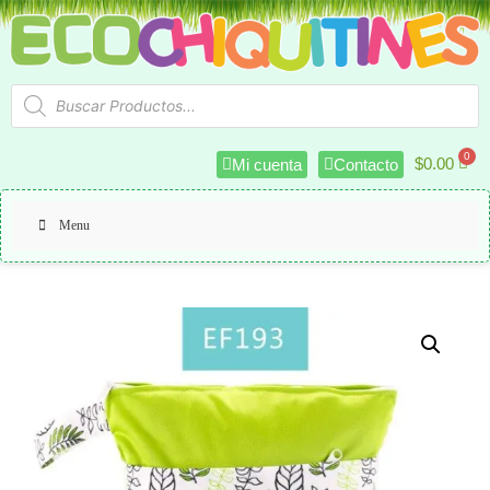
$
0.00
Mi cuenta
Contacto
Menu