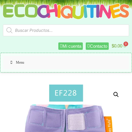
$
0.00
Mi cuenta
Contacto
Menu