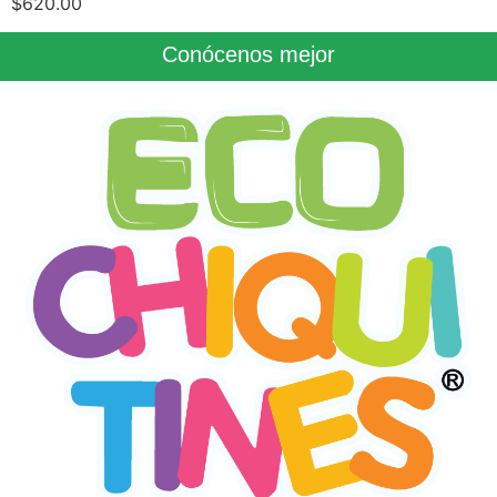
$
620.00
Conócenos mejor