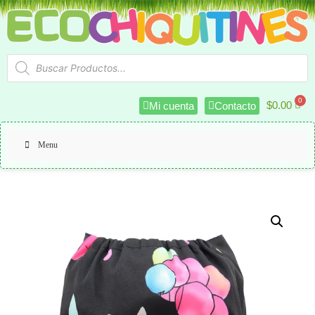
$
0.00
Mi cuenta
Contacto
Menu