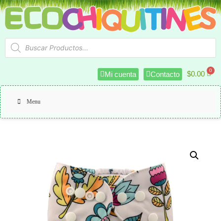
$
0.00
Mi cuenta
Contacto
Menu